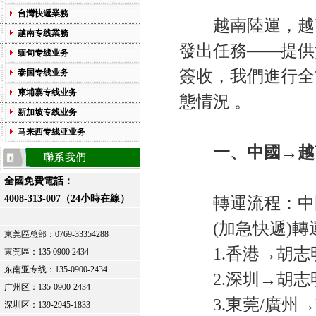
台灣快遞業務
越南陸運，越南
越南专线業務
發出任務——提供
缅甸专线业务
簽收，我們進行全
泰国专线业务
柬埔寨专线业务
態情況 。
新加坡专线业务
马来西专线亚业务
一、中國→越
全國免費電話：
4008-313-007（24小時在線）
轉運流程：中國
(加急快遞)轉
東莞區总部：
0769-33354288
1.香港→胡志明
東莞區：
135 0900 2434
东南亚专线：135-0900-2434
2.深圳→胡志明
广州区：135-0900-2434
3.東莞/廣州→
深圳区：139-2945-1833